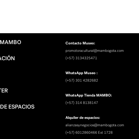
L MAMBO
Contacto Museo:
promotoracultural@mambogota.com
ACIÓN
(+57) 3134325471
WhatsApp Museo :
(+57) 301 4282682
TER
WhatsApp Tienda MAMBO:
(+57) 314 8138147
 DE ESPACIOS
Alquiler de espacios:
alianzasynegocios@mambogota.com
(+57) 6012860466 Ext 1728