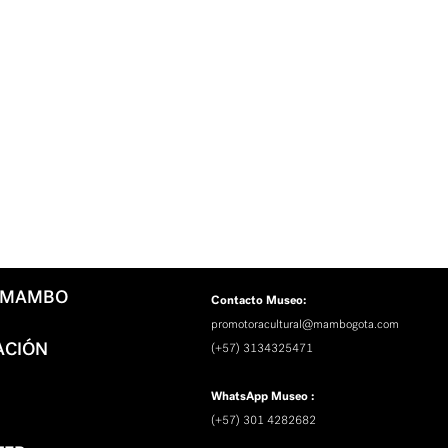
L MAMBO
Contacto Museo:
promotoracultural@mambogota.com
ACIÓN
(+57) 3134325471
WhatsApp Museo :
(+57) 301 4282682