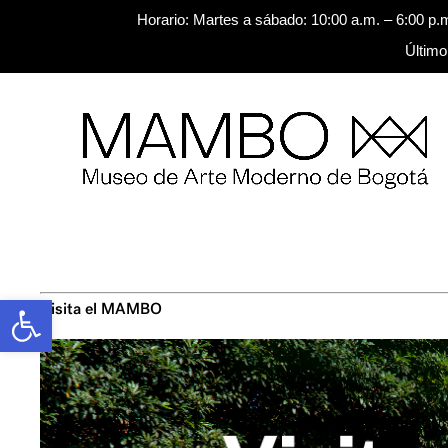
Horario: Martes a sábado: 10:00 a.m. – 6:00 p.
Último
Saltar al contenido
Buscar
Abrir barra de herramientas
Visita el MAMBO