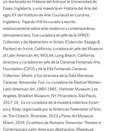
un doctorado en Historia del Arte por la Universidad de
Essex, Inglaterra, y una maestría en Historia del Arte del
siglo XX del Instituto de Arte Courtauld en Londres,
Inglaterra. Fajardo-Hill ha curado y escrito
extensivamente sobre arte moderno y contemporáneo
latinoamericano. Fue curadora en jefe de la SPACE
Collection y de Abstraction in Action (Colección Sayago &
Pardon) en Irvine, California, curadora en jefe del Museum
of Latin American Art, MOLAA, Long Beach, California;
directora y curadora en jefe de la Cisneros Fontanals Arts
Foundation (CIFO) y de la Ella Fontanals Cisneros
Collection, Miami; y fue directora de la Sala Mendoza,
Caracas, Venezuela. Fue co-curadora de
Radical Women:
Latin American Art, 1960-1985
, Hammer Museum, Los
Angeles, Brooklyn Museum, NY, Pinacoteca, São Paulo,
2017-18 . Es co-curadora de la muestra colectiva
Xican-
a.o.x. Body
, organizada por la American Federation of Arts,
en The Cheech, Riverside, 2023 y Perez Art Museum,
Miami, 2024. Es editora de
Remains Tomorrow: Themes in
Contemporary Latin American Abstraction
, (Residuos-