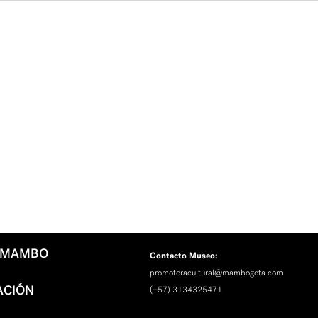
L MAMBO
Contacto Museo:
promotoracultural@mambogota.com
ACIÓN
(+57) 3134325471