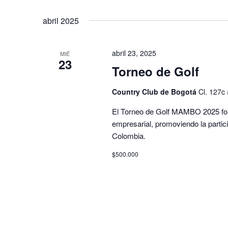
Selecciona
para
la
abril 2025
la
fecha.
palabra
clave.
abril 23, 2025
MIÉ
23
Torneo de Golf
Country Club de Bogotá
Cl. 127c
El Torneo de Golf MAMBO 2025 forta
empresarial, promoviendo la partici
Colombia.
$500.000