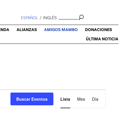
ESPAÑOL
INGLÉS
ENDA
ALIANZAS
AMIGOS MAMBO
DONACIONES
ÚLTIMA NOTICIA
Navegación
de
Buscar Eventos
Lista
Mes
Día
vistas
de
Evento