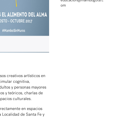
educacion@mambogota.c
om
os creativos artísticos en
imular cognitiva,
dultos y personas mayores
cos y teóricos, charlas de
espacios culturales.
directamente en espacios
a Localidad de Santa Fe y