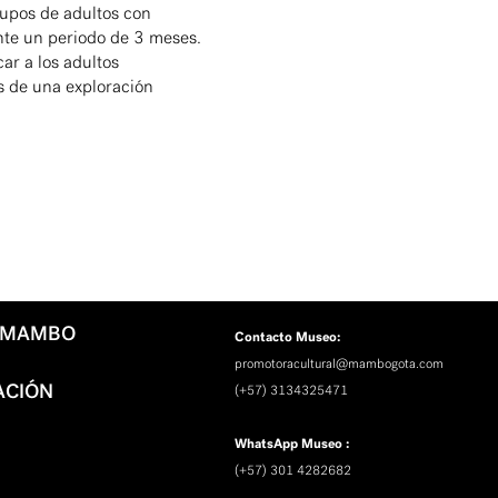
rupos de adultos con
te un periodo de 3 meses.
car a los adultos
és de una exploración
L MAMBO
Contacto Museo:
promotoracultural@mambogota.com
ACIÓN
(+57) 3134325471
WhatsApp Museo :
(+57) 301 4282682