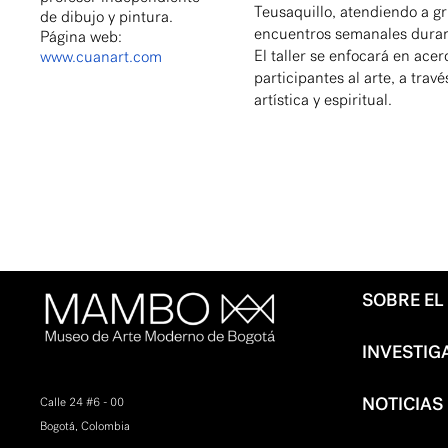
Teusaquillo, atendiendo a g
de dibujo y pintura.
encuentros semanales duran
Página web:
El taller se enfocará en acer
www.cuanart.com
participantes al arte, a trav
artística y espiritual.
SOBRE E
INVESTIG
NOTICIAS
Calle 24 #6 - 00
Bogotá, Colombia